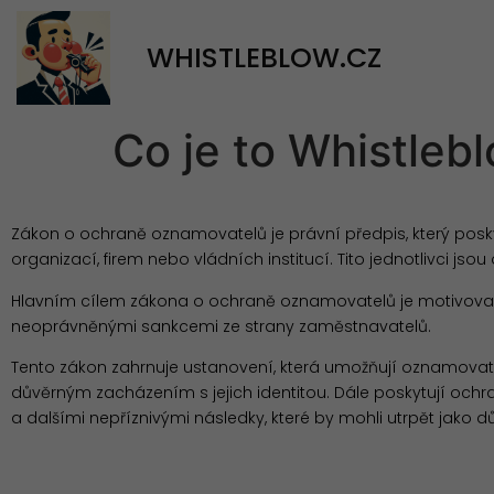
WHISTLEBLOW.CZ
Co je to Whistleb
Zákon o ochraně oznamovatelů je právní předpis, který poskyt
organizací, firem nebo vládních institucí. Tito jednotlivci js
Hlavním cílem zákona o ochraně oznamovatelů je motivovat l
neoprávněnými sankcemi ze strany zaměstnavatelů.
Tento zákon zahrnuje ustanovení, která umožňují oznamova
důvěrným zacházením s jejich identitou. Dále poskytují oc
a dalšími nepříznivými následky, které by mohli utrpět jako d