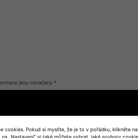
formace jsou označeny
*
cookies. Pokud si myslíte, že je to v pořádku, klikněte na
m na „Nastavení“ si také můžete vybrat, jaké soubory cookie