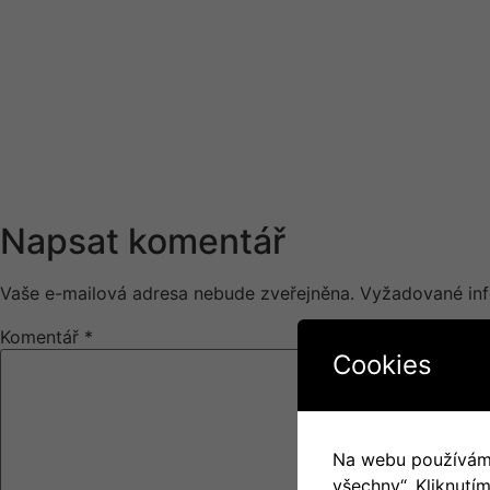
Napsat komentář
Vaše e-mailová adresa nebude zveřejněna.
Vyžadované in
Komentář
*
Cookies
Na webu používáme 
všechny“. Kliknutí