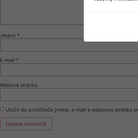
Jméno
*
E-mail
*
Webová stránka
Uložit do prohlížeče jméno, e-mail a webovou stránku 