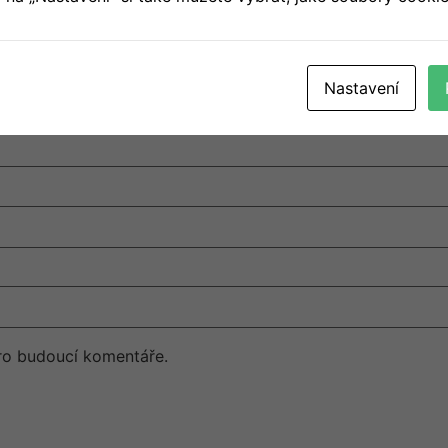
Nastavení
pro budoucí komentáře.