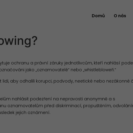
Domů
O nás
lowing?
uje ochranu a právní záruky jednotlivcům, kteří nahlásí podez
ou označováni jako „oznamovatelé“ nebo „whistlebloweři.“
idi, aby odhalili korupci, podvody, neetické nebo nezákonné 
telům nahlásit podezření na nepravosti anonymně a s
hranu oznamovatelům před diskriminací, propuštěním, odvolán
ůsledek jejich oznámení.