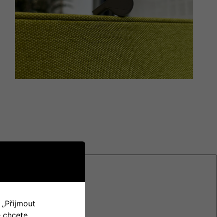
 „Přijmout
 chcete.